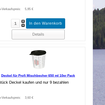
o-Verkaufspreis:
5,85 €
Details
Deckel für Profi Mischbecher 650 ml 10er Pack
tück Deckel kaufen und nur 9 bezahlen
o-Verkaufspreis:
3,60 €