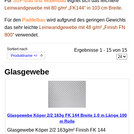
Für
SUP-Bau und Modellbau
eignet sich das leichtere
Leinwandgewebe mit 80 g/m² „FK144“ in 103 cm Breite
.
Für den
Paddelbau
wird aufgrund des geringen Gewichts
das sehr leichte
Leinwandgewebe mit 48 g/m² „Finish FN
800“
verwendet.
Sortiert nach
Ergebnisse 1 - 15 von 15
Produktname +/-
Glasgewebe
Glasgewebe Köper 2/2 163g FK 144 Breite 1,0 m Länge 100
m Rolle
Glasgewebe Köper 2/2 163g/m² Finish FK 144