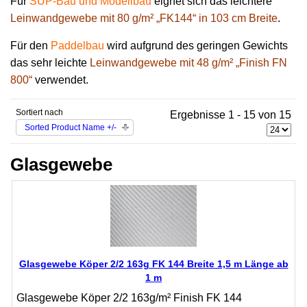
Für
SUP-Bau und Modellbau
eignet sich das leichtere
Leinwandgewebe mit 80 g/m² „FK144“ in 103 cm Breite
.
Für den
Paddelbau
wird aufgrund des geringen Gewichts
das sehr leichte
Leinwandgewebe mit 48 g/m² „Finish FN
800“
verwendet.
Sortiert nach
Ergebnisse 1 - 15 von 15
Sorted Product Name +/-
Glasgewebe
Glasgewebe Köper 2/2 163g FK 144 Breite 1,5 m Länge ab
1 m
Glasgewebe Köper 2/2 163g/m² Finish FK 144