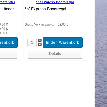
tsständer
°hf Express Bootsregal
sständer
°hf Express Bootsregal
8,00 €
Brutto-Verkaufspreis:
32,00 €
9,00 €
9,00 €
Details